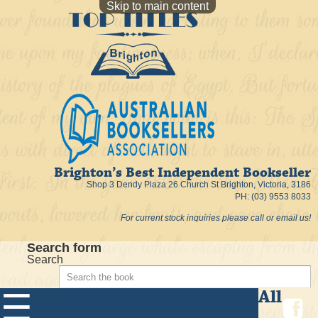
Skip to main content
Brighton’s Best Independent Bookseller
Shop 3 Dendy Plaza 26 Church St Brighton, Victoria, 3186
PH: (03) 9553 8033
For current stock inquiries please call or email us!
Search form
Search
All
☰